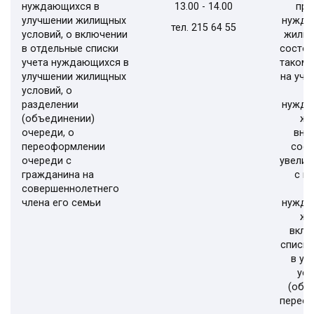
нуждающихся в
13.00 - 14.00
при
улучшении жилищных
нужда
тел. 215 64
55
условий, о включении
жилищ
в отдельные списки
состоя
учета нуждающихся в
таком 
улучшении жилищных
на уче
условий, о
разделении
нужда
(объединении)
жи
очереди, о
вне
переоформлении
сост
очереди с
увелич
гражданина на
с к
совершеннолетнего
с
члена его семьи
нужда
жи
вклю
списки
в ул
усл
(объ
переоф