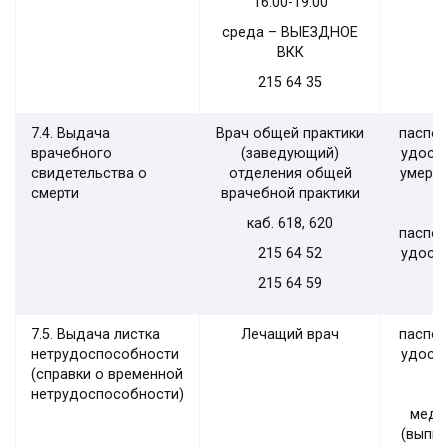
16.00-19.00
среда – ВЫЕЗДНОЕ
ВКК
215 64 35
7.4. Выдача
Врач общей практики
паспор
врачебного
(заведующий)
удост
свидетельства о
отделения общей
умерше
смерти
врачебной практики
каб. 618, 620
паспор
215 64 52
удост
215 64 59
7.5. Выдача листка
Лечащий врач
паспор
нетрудоспособности
удост
(справки о временной
нетрудоспособности)
меди
(выпис