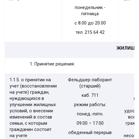
понедельник -
пятница
с 8.00 до 20.00
тел. 215 64 42
ЖИЛИЩНЫ
Принятие решения:
1.1.5. о принятии на
Фельдшер-лаборант
учет (восстановлении
(старший)
на учете) граждан,
каб.
711
нуждающихся в
па
улучшении жилищных
режим работы:
условий, о внесении
удост
понед.-пятн.
изменений в состав
всех
семьи, с которым
09.00 – 17.00
гражд
гражданин состоит
обеденный перерыв
на учете
несове