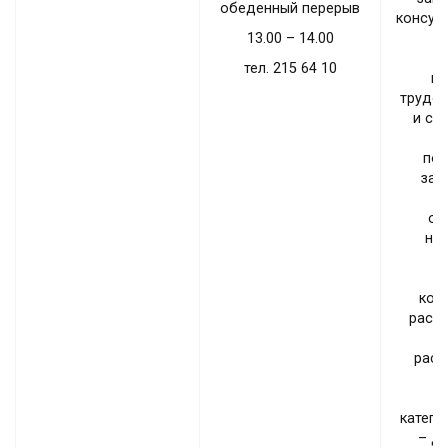
обеденный перерыв
консул
13.00 – 14.00
тел. 215 64 10
вы
трудов
и су
и
по
зан
оп
на
коп
раст
с
раст
п
катего
– д