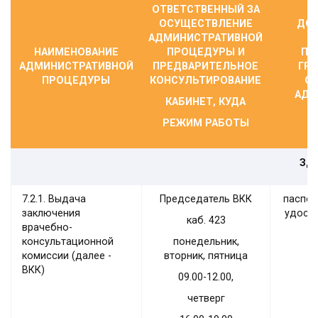
ОТВЕТСТВЕННЫЙ ЗА
ОСУЩЕСТВЛЕНИЕ
ДОК
АДМИНИСТРАТИВНОЙ
НАИМЕНОВАНИЕ
ПРОЦЕДУРЫ И
ПР
АДМИНИСТРАТИВНОЙ
ПРЕДВАРИТЕЛЬНОЕ
ГР
ПРОЦЕДУРЫ
КОНСУЛЬТИРОВАНИЕ
О
АДМ
КАБИНЕТ,
КУДА
РЕЖИМ РАБОТЫ
ЗД
7.2.1. Выдача
Председатель ВКК
паспор
заключения
удост
каб. 423
врачебно-
консультационной
понедельник,
комиссии (далее -
вторник, пятница
ВКК)
09.00-12.00,
четверг