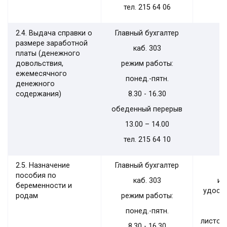
тел. 215 64 06
2.4. Выдача справки о
Главный бухгалтер
размере заработной
каб. 303
платы (денежного
довольствия,
режим работы:
ежемесячного
понед.-пятн.
денежного
содержания)
8.30 - 16.30
обеденный перерыв
13.00 – 14.00
тел. 215 64 10
2.5. Назначение
Главный бухгалтер
пособия по
каб. 303
ил
беременности и
удост
родам
режим работы:
понед.-пятн.
листок
8.30 - 16.30