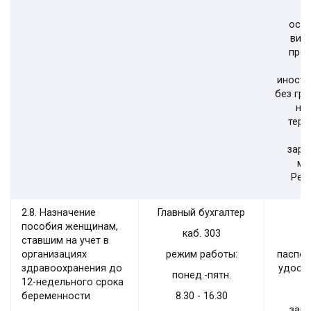
р
осу
вид
пред
Б
иностр
без гр
не
терр
заре
ме
Рес
2.8. Назначение
Главный бухгалтер
пособия женщинам,
каб. 303
ставшим на учет в
организациях
режим работы:
паспор
здравоохранения до
удост
понед.-пятн.
12-недельного срока
беременности
8.30 - 16.30
зак