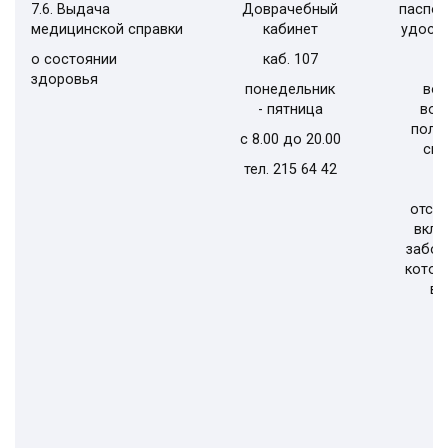
7.6. Выдача
Доврачебный
паспор
медицинской справки
кабинет
удост
о состоянии
каб. 107
здоровья
понедельник
вое
- пятница
вое
полу
с 8.00 до 20.00
спр
тел. 215 64 42
п
отсут
вклю
забол
котор
вл