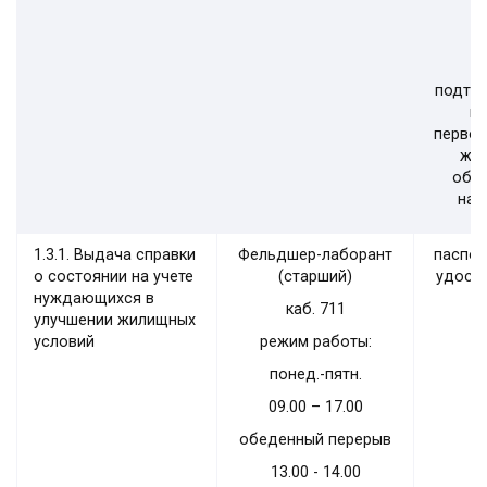
подтв
вн
первоо
жил
обще
нал
1.3.1. Выдача справки
Фельдшер-лаборант
паспор
о состоянии на учете
(старший)
удост
нуждающихся в
каб.
711
улучшении жилищных
условий
режим работы:
понед.-пятн.
09.00 – 17.00
обеденный перерыв
13.00 - 14.00