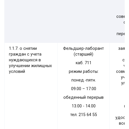
совер
се
перео
1.1.7. о снятии
Фельдшер-лаборант
заяв
граждан с учета
(старший)
нуждающихся в
со
каб.
711
улучшении жилищных
чл
условий
режим работы:
совме
уче
понед.-пятн.
улу
09.00 – 17.00
обеденный перерыв
13.00 - 14.00
па
тел. 215 64
55
удост
всех