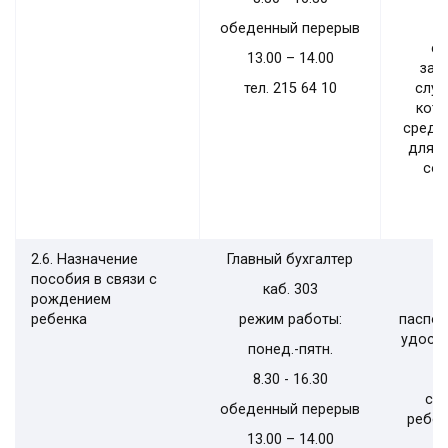
обеденный перерыв
сп
13.00 – 14.00
зар
тел. 215 64 10
случ
кото
средн
для н
сос
р
2.6. Назначение
Главный бухгалтер
пособия в связи с
каб. 303
рождением
ребенка
режим работы:
паспор
удост
понед.-пятн.
8.30 - 16.30
сп
обеденный перерыв
ребен
13.00 – 14.00
л