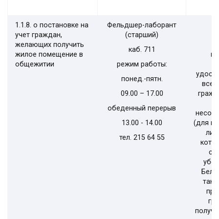
1.1.8. о постановке на
Фельдшер-лаборант
учет граждан,
(старший)
желающих получить
каб.
711
жилое помещение в
па
общежитии
режим работы:
удост
понед.-пятн.
всех
09.00 – 17.00
гражд
обеденный перерыв
несове
13.00 - 14.00
(для и
лиц
тел. 215 64
55
кото
ст
убеж
Бела
тако
при
гр
получи