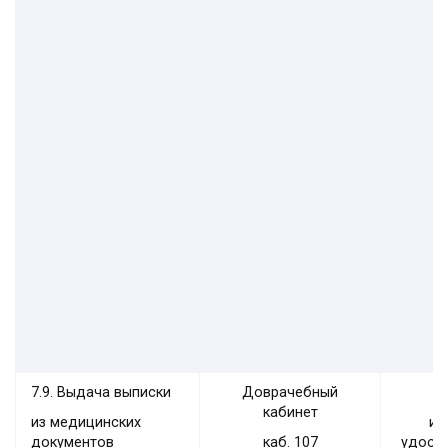
7.9. Выдача выписки
Доврачебный
кабинет
из медицинских
ил
документов
каб. 107
удост