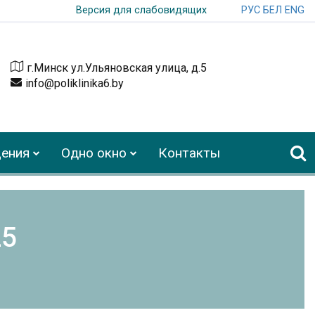
РУС
БЕЛ
ENG
Версия для слабовидящих
г.Минск ул.Ульяновская улица, д.5
info@poliklinika6.by
ения
Одно окно
Контакты
25